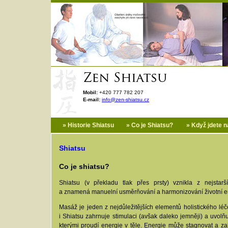
Mobil:
+420 777 782 207
E-mail:
info@zen-shiatsu.cz
»
Historie Shiatsu
»
Co je Shiatsu?
»
Když jdete 
Shiatsu
Co je shiatsu?
Shiatsu (v překladu tlak přes prsty) vznikla z nejsta
a znamená manuelní usměrňování a harmonizování životní e
Masáž je jeden z nejdůležitějších elementů holistického léč
i Shiatsu zahrnuje stimulaci (avšak daleko jemněji) a uvolň
kterými proudí energie v těle. Energie může stagnovat a za