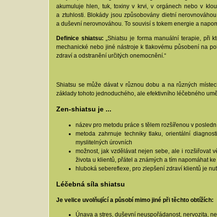
akumuluje hlen, tuk, toxiny v krvi, v orgánech nebo v klo
a ztuhlosti. Blokády jsou způsobovány dietní nerovnováhou
a duševní nerovnováhou. To souvisí s tokem energie a na
Definice shiatsu:
„Shiatsu je forma manuální terapie, při kt
mechanické nebo jiné nástroje k tlakovému působení na poko
zdraví a odstranění určitých onemocnění.“
Shiatsu se může dávat v různou dobu a na různých místech,
základy tohoto jednoduchého, ale efektivního léčebného umě
Zen-shiatsu je ...
název pro metodu práce s tělem rozšířenou v poslední
metoda zahrnuje techniky tlaku, orientální diagnost
myslitelných úrovních
možnost, jak vzdělávat nejen sebe, ale i rozšiřovat v
života u klientů, přátel a známých a tím napomáhat ke 
hluboká sebereflexe, pro zlepšení zdraví klientů je nutn
Léčebná síla shiatsu
Je velice uvolňující a působí mimo jiné při těchto obtížích:
Únava a stres, duševní neuspořádanost, nervozita, nes