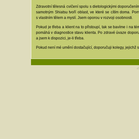
Zdravotní tělesná cvičení spolu s dietologickými doporučením
samotným Shiatsu tvoří oblast, ve které se cítím doma. P
s vlastním tělem a myslí. Jsem oporou v rozvoji osobnosti.
Pokud je třeba a klient na to přistoupí, tak se bavíme i na tém
pomáhá v diagnostice stavu klienta. Po zdravé úvaze doporučuj
a jsem k dispozici, je-li třeba.
Pokud není mé umění dostačující, doporučuji kolegy, jejichž sp
.