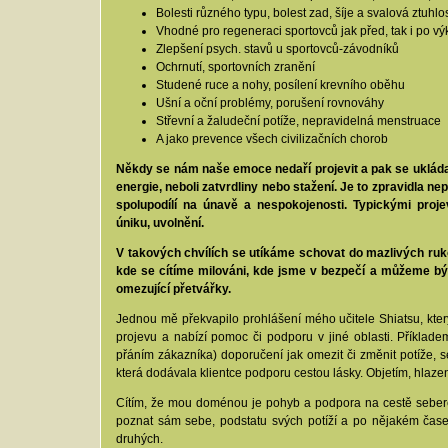
Bolesti různého typu, bolest zad, šíje a svalová ztuhlo
Vhodné pro regeneraci sportovců jak před, tak i po výk
Zlepšení psych. stavů u sportovců-závodníků
Ochrnutí, sportovních zranění
Studené ruce a nohy, posílení krevního oběhu
Ušní a oční problémy, porušení rovnováhy
Střevní a žaludeční potíže, nepravidelná menstruace
A jako prevence všech civilizačních chorob
Někdy se nám naše emoce nedaří projevit a pak se ukládaj
energie, neboli zatvrdliny nebo stažení. Je to zpravidla ne
spolupodílí na únavě a nespokojenosti. Typickými proj
úniku, uvolnění.
V takových chvílích se utíkáme schovat do mazlivých ruko
kde se cítíme milováni, kde jsme v bezpečí a můžeme b
omezující přetvářky.
Jednou mě překvapilo prohlášení mého učitele Shiatsu, který
projevu a nabízí pomoc či podporu v jiné oblasti. Příkladem 
přáním zákazníka) doporučení jak omezit či změnit potíže, s
která dodávala klientce podporu cestou lásky. Objetím, hlazení
Cítím, že mou doménou je pohyb a podpora na cestě seberea
poznat sám sebe, podstatu svých potíží a po nějakém čase
druhých.